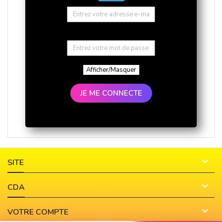
Afficher/Masquer
JE ME CONNECTE

SITE

CDA

VOTRE COMPTE