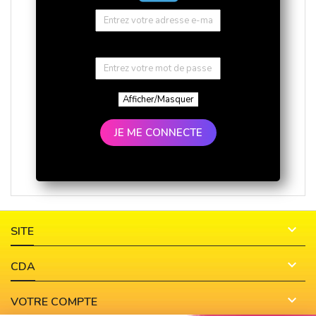
Afficher/Masquer
JE ME CONNECTE

SITE

CDA

VOTRE COMPTE