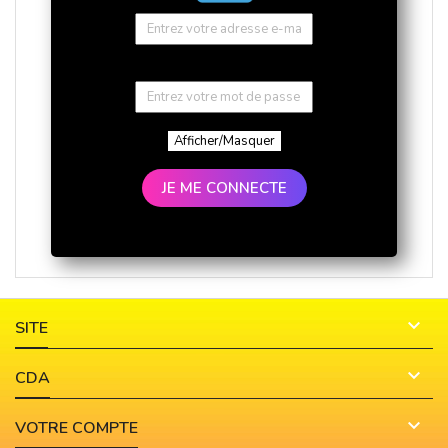
Afficher/Masquer
JE ME CONNECTE

SITE

CDA

VOTRE COMPTE