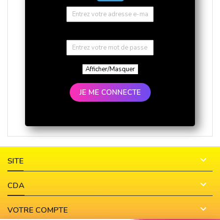
Afficher/Masquer
JE ME CONNECTE

SITE

CDA

VOTRE COMPTE