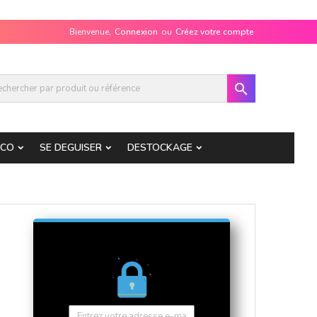
Bienvenue,
Connexion
ou
Créez votre compte

ECO
SE DEGUISER
DESTOCKAGE