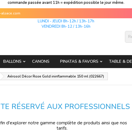
commande passée avant 11h = expédition possible le jour même.
s-alsace.com
LUNDI - JEUDI 8h-12h / 13h-17h
VENDREDI 8h-12 / 13h-16h
BALLONS
CANONS
PINATAS & FAVORS
TABLE & D
Aérosol Décor Rose Gold ininflammable 150 ml (022667)
ITE RÉSERVÉ AUX PROFESSIONNELS
fin d'explorer notre gamme complète de produits ainsi que nos
tarifs.