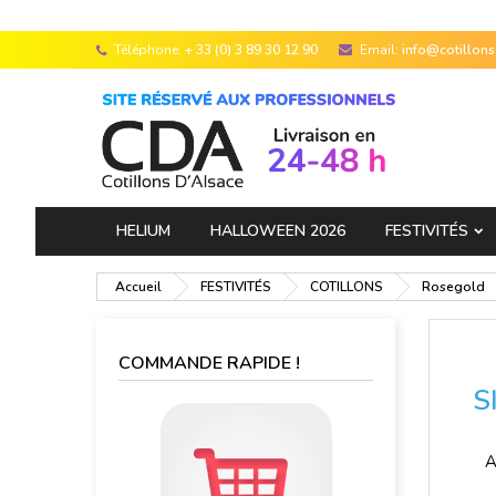
Téléphone:
+ 33 (0) 3 89 30 12 90
Email:
info@cotillon
HELIUM
HALLOWEEN 2026
FESTIVITÉS
Accueil
FESTIVITÉS
COTILLONS
Rosegold
COMMANDE RAPIDE !
S
A