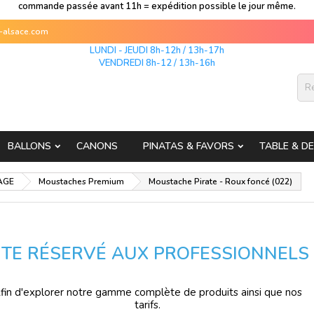
commande passée avant 11h = expédition possible le jour même.
s-alsace.com
LUNDI - JEUDI 8h-12h / 13h-17h
VENDREDI 8h-12 / 13h-16h
BALLONS
CANONS
PINATAS & FAVORS
TABLE & D
AGE
Moustaches Premium
Moustache Pirate - Roux foncé (022)
ITE RÉSERVÉ AUX PROFESSIONNELS
fin d'explorer notre gamme complète de produits ainsi que nos
tarifs.