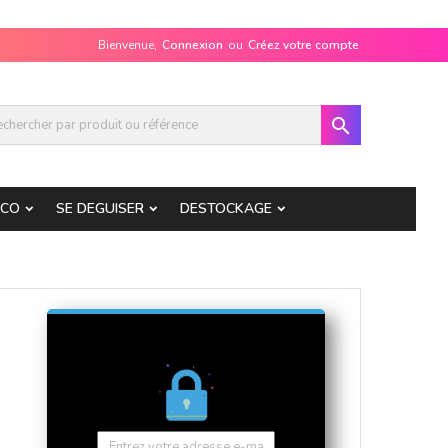
Bienvenue,
Connexion
ou
Créez votre compte

ECO
SE DEGUISER
DESTOCKAGE