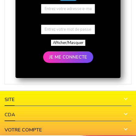
Afficher/Masquer
JE ME CONNECTE

SITE

CDA

VOTRE COMPTE