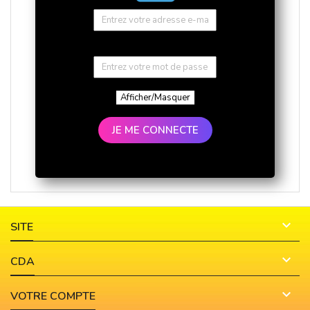
Afficher/Masquer
JE ME CONNECTE

SITE

CDA

VOTRE COMPTE