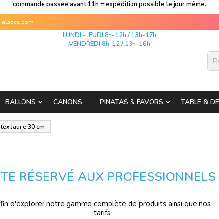
commande passée avant 11h = expédition possible le jour même.
s-alsace.com
LUNDI - JEUDI 8h-12h / 13h-17h
VENDREDI 8h-12 / 13h-16h
BALLONS
CANONS
PINATAS & FAVORS
TABLE & D
atex Jaune 30 cm
ITE RÉSERVÉ AUX PROFESSIONNELS
fin d'explorer notre gamme complète de produits ainsi que nos
tarifs.