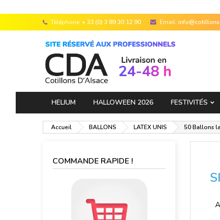
Téléphone:
+ 33 (0) 3 89 30 12 90
Email:
info@cotillon
HELIUM
HALLOWEEN 2026
FESTIVITÉS
Accueil
BALLONS
LATEX UNIS
50 Ballons l
COMMANDE RAPIDE !
S
A