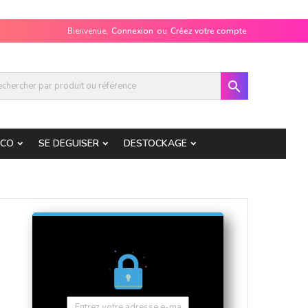
Bienvenue,
Connexion
ou
Créez votre compte

ECO
SE DEGUISER
DESTOCKAGE