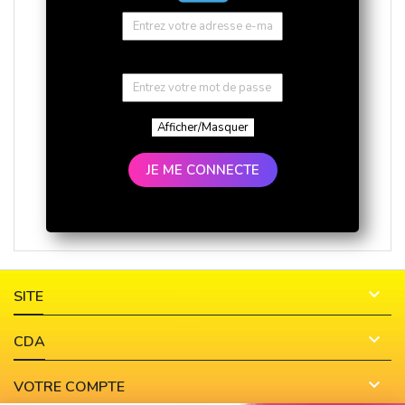
Afficher/Masquer
JE ME CONNECTE

SITE

CDA

VOTRE COMPTE