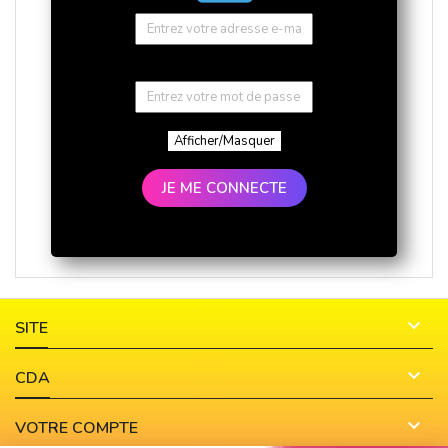
Afficher/Masquer
JE ME CONNECTE

SITE

CDA

VOTRE COMPTE