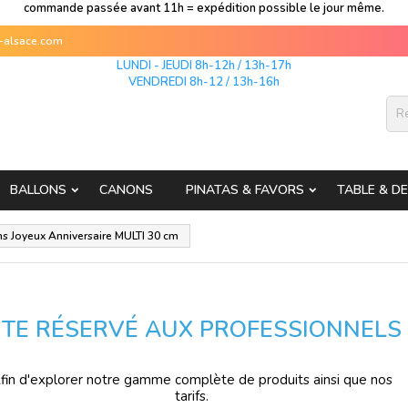
commande passée avant 11h = expédition possible le jour même.
s-alsace.com
LUNDI - JEUDI 8h-12h / 13h-17h
VENDREDI 8h-12 / 13h-16h
BALLONS
CANONS
PINATAS & FAVORS
TABLE & D
ns Joyeux Anniversaire MULTI 30 cm
ITE RÉSERVÉ AUX PROFESSIONNELS
fin d'explorer notre gamme complète de produits ainsi que nos
tarifs.