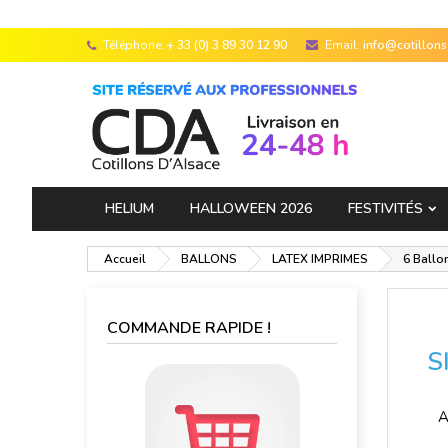
Téléphone:
+ 33 (0) 3 89 30 12 90
Email:
info@cotillon
HELIUM
HALLOWEEN 2026
FESTIVITÉS
Accueil
BALLONS
LATEX IMPRIMES
6 Ballo
COMMANDE RAPIDE !
S
A