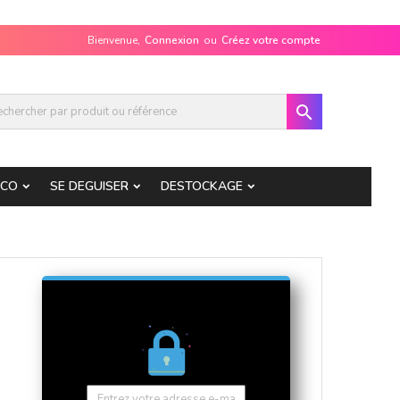
Bienvenue,
Connexion
ou
Créez votre compte

ECO
SE DEGUISER
DESTOCKAGE