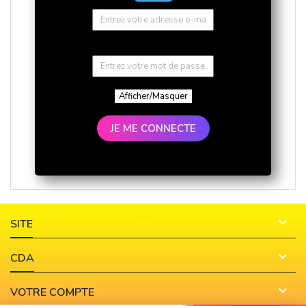
Afficher/Masquer
JE ME CONNECTE

SITE

CDA

VOTRE COMPTE