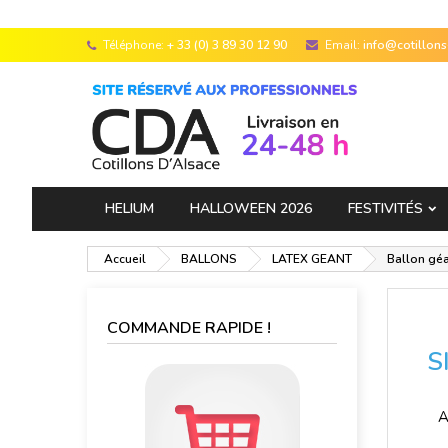
Téléphone:
+ 33 (0) 3 89 30 12 90
Email:
info@cotillon
HELIUM
HALLOWEEN 2026
FESTIVITÉS
Accueil
BALLONS
LATEX GEANT
Ballon géa
COMMANDE RAPIDE !
S
A