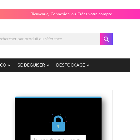
Bienvenue,
Connexion
ou
Créez votre compte

ECO
SE DEGUISER
DESTOCKAGE