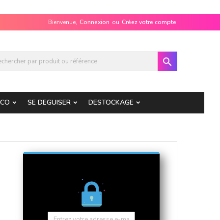
Bienvenue,
Connexion
ou
Créez votre compte

ECO
SE DEGUISER
DESTOCKAGE