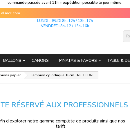
commande passée avant 11h = expédition possible le jour même.
s-alsace.com
LUNDI - JEUDI 8h-12h / 13h-17h
VENDREDI 8h-12 / 13h-16h
BALLONS
CANONS
PINATAS & FAVORS
TABLE & D
pions papier
Lampion cylindrique 16cm TRICOLORE
ITE RÉSERVÉ AUX PROFESSIONNELS
fin d'explorer notre gamme complète de produits ainsi que nos
tarifs.