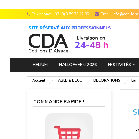
Téléphone:
+ 33 (0) 3 89 30 12 90
Email:
info@cotillon
HELIUM
HALLOWEEN 2026
FESTIVITÉS
Accueil
TABLE & DECO
DECORATIONS
Lam
COMMANDE RAPIDE !
S
A