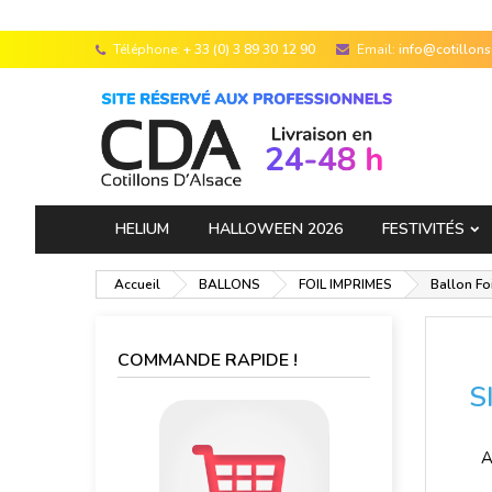
Téléphone:
+ 33 (0) 3 89 30 12 90
Email:
info@cotillon
HELIUM
HALLOWEEN 2026
FESTIVITÉS
Accueil
BALLONS
FOIL IMPRIMES
Ballon Fo
COMMANDE RAPIDE !
S
A