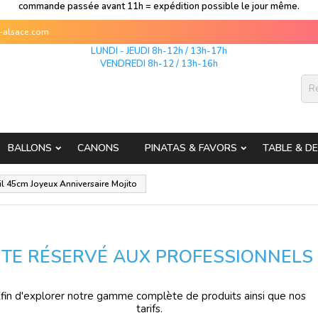
commande passée avant 11h = expédition possible le jour même.
s-alsace.com
LUNDI - JEUDI 8h-12h / 13h-17h
VENDREDI 8h-12 / 13h-16h
BALLONS
CANONS
PINATAS & FAVORS
TABLE & D
il 45cm Joyeux Anniversaire Mojito
ITE RÉSERVÉ AUX PROFESSIONNELS
fin d'explorer notre gamme complète de produits ainsi que nos
tarifs.