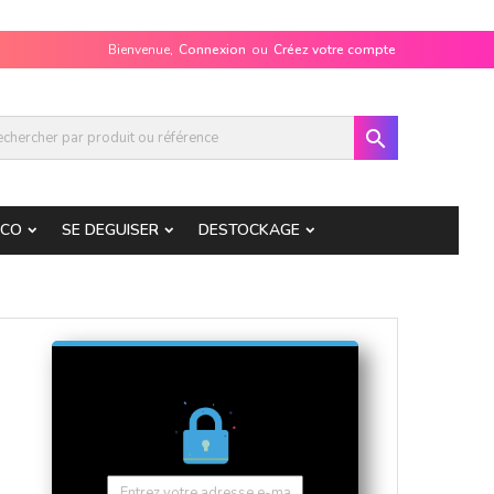
Bienvenue,
Connexion
ou
Créez votre compte

ECO
SE DEGUISER
DESTOCKAGE