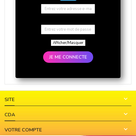
Afficher/Masquer
JE ME CONNECTE

SITE

CDA

VOTRE COMPTE