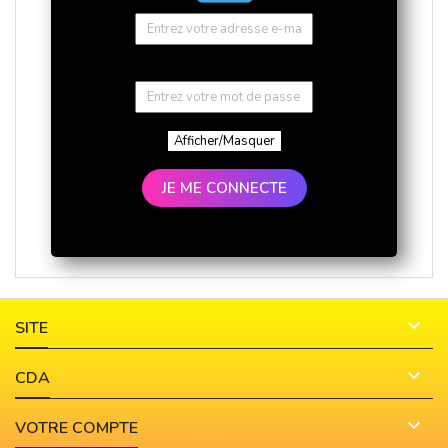
Afficher/Masquer
JE ME CONNECTE

SITE

CDA

VOTRE COMPTE