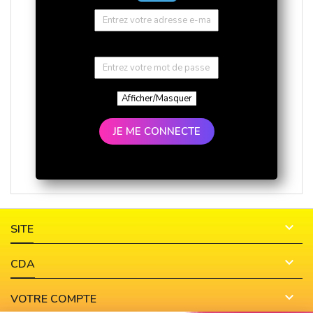
Afficher/Masquer
JE ME CONNECTE

SITE

CDA

VOTRE COMPTE