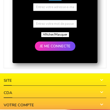
Afficher/Masquer
JE ME CONNECTE

SITE

CDA

VOTRE COMPTE