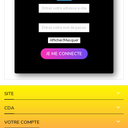
Afficher/Masquer
JE ME CONNECTE

SITE

CDA

VOTRE COMPTE