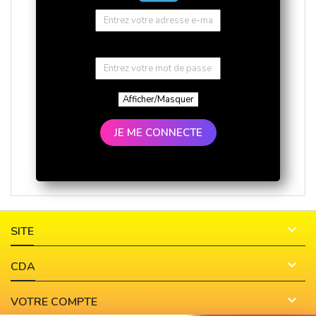
Afficher/Masquer
JE ME CONNECTE

SITE

CDA

VOTRE COMPTE