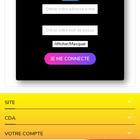
Afficher/Masquer
JE ME CONNECTE

SITE

CDA

VOTRE COMPTE