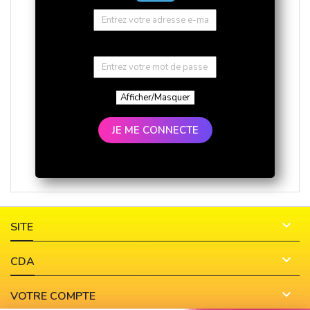
Afficher/Masquer
JE ME CONNECTE

SITE

CDA

VOTRE COMPTE