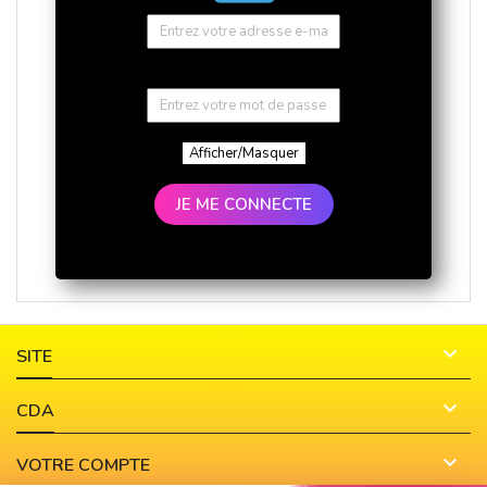
Afficher/Masquer
JE ME CONNECTE

SITE

CDA

VOTRE COMPTE