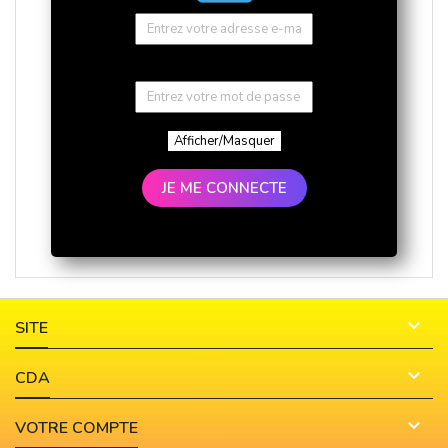
Afficher/Masquer
JE ME CONNECTE

SITE

CDA

VOTRE COMPTE