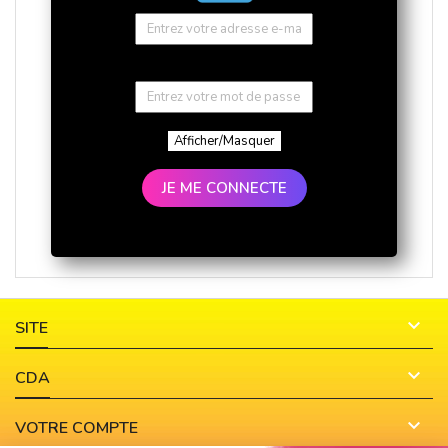
Afficher/Masquer
JE ME CONNECTE

SITE

CDA

VOTRE COMPTE