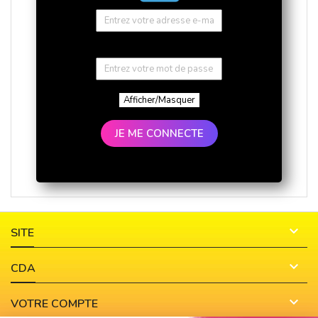
Afficher/Masquer
JE ME CONNECTE

SITE

CDA

VOTRE COMPTE