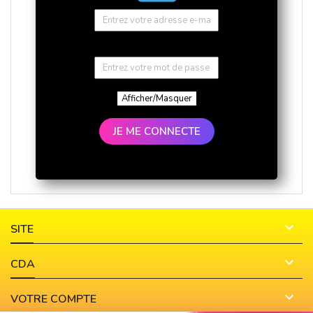
Afficher/Masquer
JE ME CONNECTE

SITE

CDA

VOTRE COMPTE