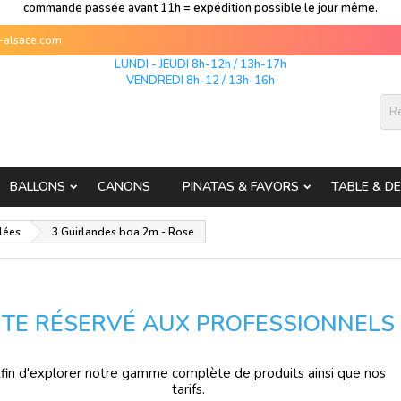
commande passée avant 11h = expédition possible le jour même.
s-alsace.com
LUNDI - JEUDI 8h-12h / 13h-17h
VENDREDI 8h-12 / 13h-16h
BALLONS
CANONS
PINATAS & FAVORS
TABLE & D
lées
3 Guirlandes boa 2m - Rose
ITE RÉSERVÉ AUX PROFESSIONNELS
fin d'explorer notre gamme complète de produits ainsi que nos
tarifs.