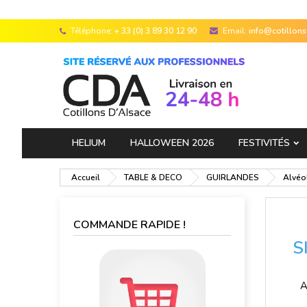
Téléphone:
+ 33 (0) 3 89 30 12 90
Email:
info@cotillon
HELIUM
HALLOWEEN 2026
FESTIVITÉS
Accueil
TABLE & DECO
GUIRLANDES
Alvéo
COMMANDE RAPIDE !
S
A