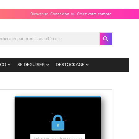
Bienvenue,
Connexion
ou
Créez votre compte

ECO
SE DEGUISER
DESTOCKAGE