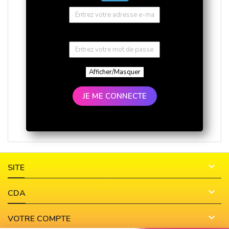
Afficher/Masquer
JE ME CONNECTE

SITE

CDA

VOTRE COMPTE