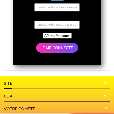
Afficher/Masquer
JE ME CONNECTE

SITE

CDA

VOTRE COMPTE